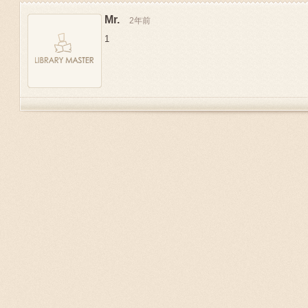
Mr.
2年前
1
Previous